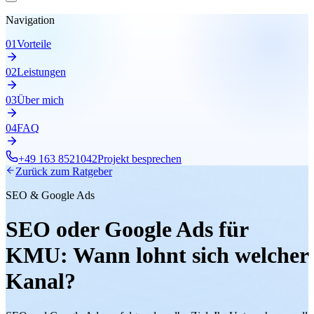
Navigation
0
1
Vorteile
0
2
Leistungen
0
3
Über mich
0
4
FAQ
+49 163 8521042
Projekt besprechen
Zurück zum Ratgeber
SEO & Google Ads
SEO oder Google Ads für
KMU: Wann lohnt sich welcher
Kanal?