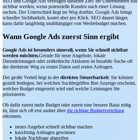
SEO und Google Ads verfolgen dasselbe Ziel: Ihr Unternehmen soll
sichtbar werden, wenn potenzielle Kunden nach einer Lösung
suchen. Der Unterschied liegt im Weg dorthin. Google Ads bringt
schneller Sichtbarkeit, kostet aber pro Klick. SEO dauert länger,
kann dafür langfristig unabhängiger von Werbebudget machen.
Wann Google Ads zuerst Sinn ergibt
Google Ads ist besonders sinnvoll, wenn Sie schnell sichtbar
werden möchten.
Gerade für neue Angebote, lokale
Dienstleistungen oder zeitkritische Aktionen ist bezahlte Suche oft
der direkteste Weg zu ersten Daten und ersten Anfragen.
Der große Vorteil liegt in der
direkten Steuerbarkeit
: Sie können
gezielt festlegen, bei welchen Suchbegriffen Ihre Anzeige erscheint,
welches Budget eingesetzt wird und welche Leistungen Sie
priorisieren.
Ob dafür zuerst mehr Budget oder zuerst eine bessere Basis nötig
ist, lässt sich oft erst sauber über
die richtige Budgetverteilung
erkennen.
neues Angebot schnell sichtbar machen
kurzfristig Anfragen gewinnen
lokale Nachfrage abgreifen