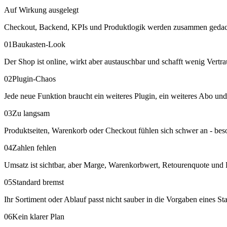
Auf Wirkung ausgelegt
Checkout, Backend, KPIs und Produktlogik werden zusammen gedac
01
Baukasten-Look
Der Shop ist online, wirkt aber austauschbar und schafft wenig Vertr
02
Plugin-Chaos
Jede neue Funktion braucht ein weiteres Plugin, ein weiteres Abo un
03
Zu langsam
Produktseiten, Warenkorb oder Checkout fühlen sich schwer an - be
04
Zahlen fehlen
Umsatz ist sichtbar, aber Marge, Warenkorbwert, Retourenquote und P
05
Standard bremst
Ihr Sortiment oder Ablauf passt nicht sauber in die Vorgaben eines S
06
Kein klarer Plan