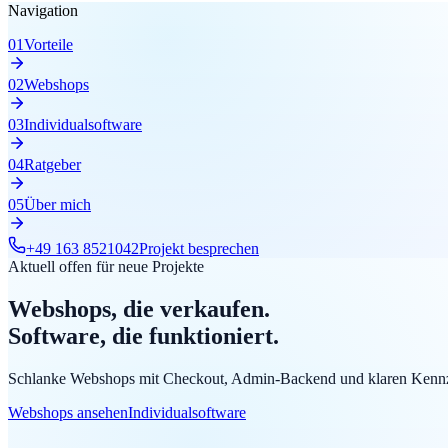
Navigation
0
1
Vorteile
0
2
Webshops
0
3
Individualsoftware
0
4
Ratgeber
0
5
Über mich
+49 163 8521042
Projekt besprechen
Aktuell offen für neue Projekte
Webshops, die
verkaufen.
Software, die
funktioniert.
Schlanke Webshops mit Checkout, Admin-Backend und klaren Kennzahl
Webshops ansehen
Individualsoftware